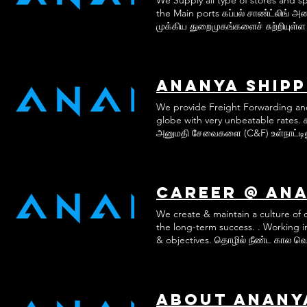
சிறிய துறைமுகங்களையும் உள்ளடக்கிய
the Main ports கப்பல் சாண்ட்லிங் அன
முக்கிய துறைமுகங்களைச் சுற்றியுள
கேபின் கடைகள். அடுக்கு மற்றும் இய
கடைகள் காகிதம் முதலிய எழுது பொரு
லூப் எண்ணெய் வழங்கல், வாயுக்களை நிர
கருவி). நாங்கள் தரமான தயாரிப்புகள
உரிமையாளர்களின் நம்பிக்கையையும்
We provide Freight Forwarding and
globe with very unbeatable rates. ச
அனுமதி சேவைகளை (C&F) உள்நாட்டிலும
மற்றும் மிகக் குறைந்த மார்ஜின் மற்ற
நாங்கள் சேவைகளில் உள்ளடங்கவில்லை 
மற்றும் ஒரே முன்னுரிமை எங்கள் வாட
வருபவர்கள் மற்றும் எங்கள் முக்கிய 
Career @ Ana
சேவைகளை வழங்குவதும் ஆகும். எங்கள
காலத்திற்கு எங்களுடன் வணிகம் செய
We create & maintain a culture of 
மிகவும் போட்டி விலையில் போக்குவரத்
the long-term success. . Working in
நேரத்தை மிச்சப்படுத்துகிறோம் மற்றும்
& objectives. தொழில் நீண்ட கால வெ
செயல்திறனை மேம்படுத்துவதற்கும், பண
கலாச்சாரத்தை உருவாக்கி பராமரிக்கிற
அனுபவம் வாய்ந்த கேரியர்களை வழங்கு
நோக்கங்களை நிலைநிறுத்த உதவுகிறது.
உங்கள் விண்ணப்பத்தை நீங்கள் அனு
About Ananya