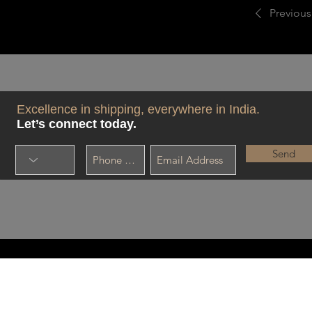
லைஃப்போட்/ டேவிட்கள் போன்ற FFA & 
Previous
சிக்கனமான விலையில் சிறந்த திருப்ப
கப்பலின் பழுதுபார்ப்பு முன்னேற்றத்
தொடர்பில் இருங்கள்:
Excellence in shipping, everywhere in India.
Let’s connect today.
Send
பதிப்புரிமை © அனன்யா கப்பல்
சேவைகள்